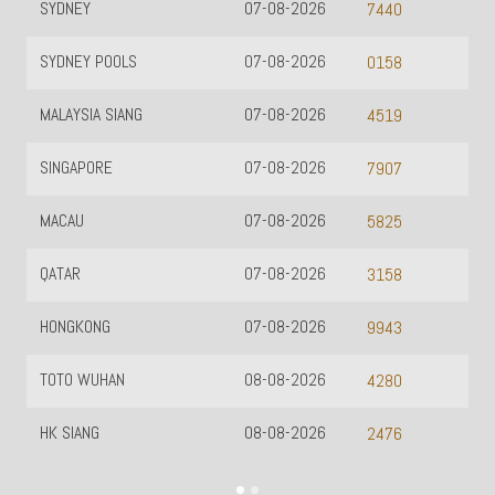
SYDNEY
07-08-2026
7440
SYDNEY POOLS
07-08-2026
0158
MALAYSIA SIANG
07-08-2026
4519
SINGAPORE
07-08-2026
7907
MACAU
07-08-2026
5825
QATAR
07-08-2026
3158
HONGKONG
07-08-2026
9943
TOTO WUHAN
08-08-2026
4280
HK SIANG
08-08-2026
2476