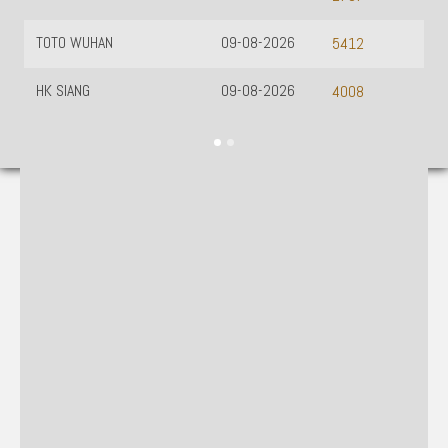
TOTO WUHAN
09-08-2026
5412
HK SIANG
09-08-2026
4008