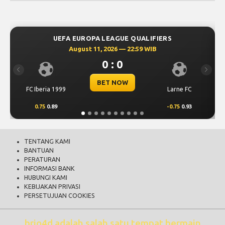
QUALIFIERS
UEFA CHAMPIONS LEAGUE QUA
2:59 WIB
August 11, 2026 — 22:59 W
0 : 0
Previous
Next
BET NOW
Larne FC
Bodo Glimt
-0.75
0.93
0.75
0.77
TENTANG KAMI
BANTUAN
PERATURAN
INFORMASI BANK
HUBUNGI KAMI
KEBIJAKAN PRIVASI
PERSETUJUAN COOKIES
brio4d adalah salah satu tempat bermain