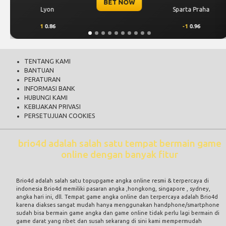
OW
BET NOW
Sparta Praha
SK Sturm Graz
-1
0.96
-0.5
0.95
TENTANG KAMI
BANTUAN
PERATURAN
INFORMASI BANK
HUBUNGI KAMI
KEBIJAKAN PRIVASI
PERSETUJUAN COOKIES
brio4d adalah salah satu tempat bermain game
online dengan banyak fitur
Brio4d adalah salah satu
topupgame angka
online resmi & terpercaya di
indonesia
Brio4d memiliki pasaran angka ,hongkong, singapore , sydney,
angka hari ini, dll. Tempat
game angka online
dan terpercaya adalah
Brio4d
karena diakses sangat mudah hanya menggunakan handphone/smartphone
sudah bisa bermain game angka dan game online tidak perlu lagi bermain di
game darat
yang ribet dan susah sekarang di sini kami mempermudah