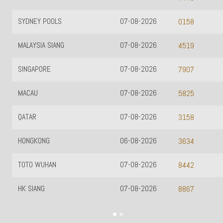
SYDNEY POOLS
07-08-2026
0158
MALAYSIA SIANG
07-08-2026
4519
SINGAPORE
07-08-2026
7907
MACAU
07-08-2026
5825
QATAR
07-08-2026
3158
HONGKONG
06-08-2026
3634
TOTO WUHAN
07-08-2026
8442
HK SIANG
07-08-2026
8867