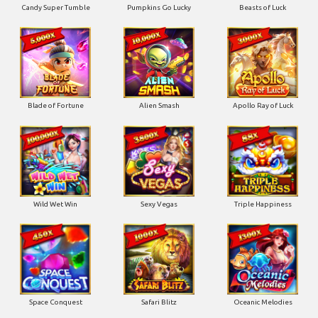
Candy Super Tumble
Pumpkins Go Lucky
Beasts of Luck
Blade of Fortune
Alien Smash
Apollo Ray of Luck
Wild Wet Win
Sexy Vegas
Triple Happiness
Space Conquest
Safari Blitz
Oceanic Melodies