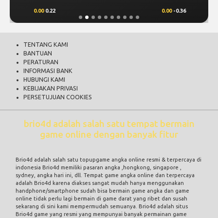
0.00
0.22
0.00
-0.36
TENTANG KAMI
BANTUAN
PERATURAN
INFORMASI BANK
HUBUNGI KAMI
KEBIJAKAN PRIVASI
PERSETUJUAN COOKIES
brio4d adalah salah satu tempat bermain
game online dengan banyak fitur
Brio4d adalah salah satu
topupgame angka
online resmi & terpercaya di
indonesia
Brio4d memiliki pasaran angka ,hongkong, singapore ,
sydney, angka hari ini, dll. Tempat
game angka online
dan terpercaya
adalah
Brio4d
karena diakses sangat mudah hanya menggunakan
handphone/smartphone sudah bisa bermain game angka dan game
online tidak perlu lagi bermain di
game darat
yang ribet dan susah
sekarang di sini kami mempermudah semuanya. Brio4d adalah situs
Brio4d
game yang resmi yang mempunyai banyak permainan game