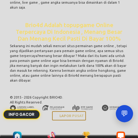
online, live game , game angka semuanya bisa dimainkan di dalam 1
akun saja.
Brio4d Adalah topupgame Online
Terpercaya Di Indonesia , Menang Besar
Dan Menang Kecil Pasti Di Bayar 100%
Sekarang ini mudah sekali mencari situs permainan game online , tetapi
yang dijadikan pertanyaan para pemain game online, apa semua
situs
game terpercaya
?menang besar dibayar ? Maka dari itu kami ada untuk
para pemain game online agar bisa bermain dengan nyaman di Brio4d.
jika
menang banyak
dan ingin melakukan tarik dana 100% akan di bayar
dan masuk ke rekening. Karena bermain angka online hongkong, game
online, atau game online lainnya di
Brio4d
menang berapapun pasti
akan dibayar.
© 2015 - 2026 Copyright BRIO4D.
All Rights Reserved.
💬
INFO GACOR
LAPOR PUSAT