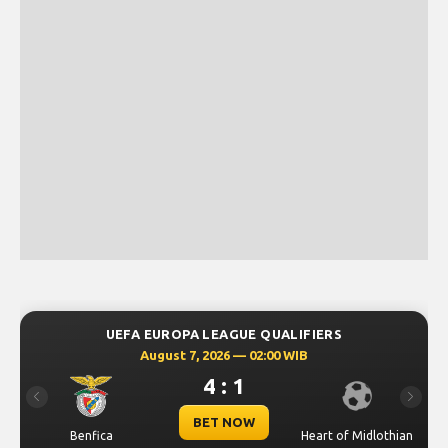
UEFA EUROPA LEAGUE QUALIFIERS
August 7, 2026 — 02:00 WIB
4 : 1
Previous
Next
BET NOW
Benfica
Heart of Midlothian