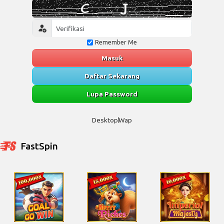
Remember Me
Masuk
Daftar Sekarang
Lupa Password
Desktop
Wap
FastSpin